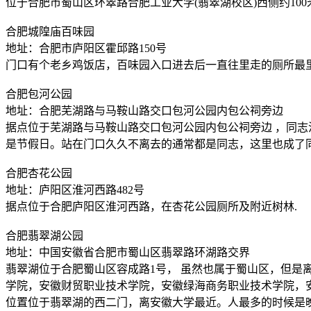
位于合肥市蜀山区环翠路合肥工业大学(翡翠湖校区)西侧约100米洗手
合肥城隍庙百味园
地址：合肥市庐阳区霍邱路150号
门口有个老乡鸡饭店，百味园入口进去后一直往里走的厕所最
合肥包河公园
地址：合肥芜湖路与马鞍山路交口包河公园内包公祠旁边
据点位于芜湖路与马鞍山路交口包河公园内包公祠旁边 ，同
是节假日。站在门口久久不离去的通常都是同志，这里也成了
合肥杏花公园
地址：庐阳区淮河西路482号
据点位于合肥庐阳区淮河西路，在杏花公园厕所及附近树林.
合肥翡翠湖公园
地址：中国安徽省合肥市蜀山区翡翠路环湖路交界
翡翠湖位于合肥蜀山区容成路1号， 虽然也属于蜀山区，但是
学院，安徽财贸职业技术学院，安徽绿海商务职业技术学院，
位置位于翡翠湖的西二门，离安徽大学最近。人最多的时候是晚