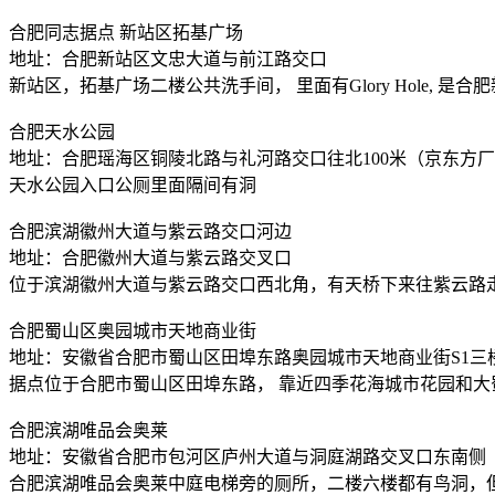
合肥同志据点 新站区拓基广场
地址：合肥新站区文忠大道与前江路交口
新站区，拓基广场二楼公共洗手间， 里面有Glory Hole, 是
合肥天水公园
地址：合肥瑶海区铜陵北路与礼河路交口往北100米（京东方
天水公园入口公厕里面隔间有洞
合肥滨湖徽州大道与紫云路交口河边
地址：合肥徽州大道与紫云路交叉口
位于滨湖徽州大道与紫云路交口西北角，有天桥下来往紫云路
合肥蜀山区奥园城市天地商业街
地址：安徽省合肥市蜀山区田埠东路奥园城市天地商业街S1三
据点位于合肥市蜀山区田埠东路， 靠近四季花海城市花园和大蜀山
合肥滨湖唯品会奥莱
地址：安徽省合肥市包河区庐州大道与洞庭湖路交叉口东南侧
合肥滨湖唯品会奥莱中庭电梯旁的厕所，二楼六楼都有鸟洞，但