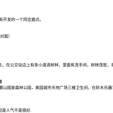
合肥新开发的一个同志据点。
厂对面）
走，在公交站边上有条小道进树林，里面有洗手间，树林茂密，
楼
国家森林公园，奥园城市天地广场三楼卫生间，在聆木乐器艺术中心对
是人气不是很好.