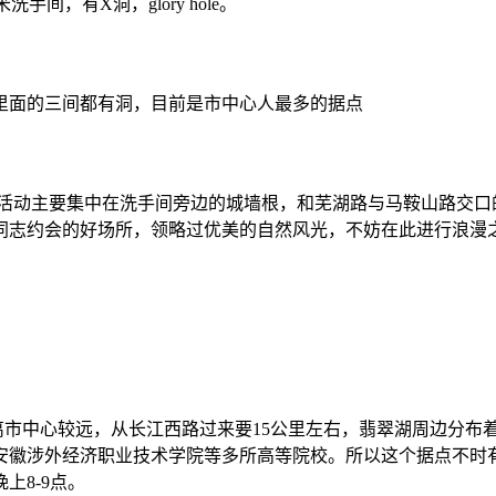
间，有X洞，glory hole。
里面的三间都有洞，目前是市中心人最多的据点
志活动主要集中在洗手间旁边的城墙根，和芜湖路与马鞍山路交口
同志约会的好场所，领略过优美的自然风光，不妨在此进行浪漫
离市中心较远，从长江西路过来要15公里左右，翡翠湖周边分布
安徽涉外经济职业技术学院等多所高等院校。所以这个据点不时
上8-9点。