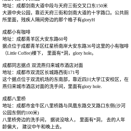
地址：成都剑南大道中段与天府三街交叉口东150米
大源中央公园，靠近天府三街和剑南大道的十字路口。公共厕
所里面，残疾人隔间旁边的那个格子有gloryH
成都小有咖啡
地址：成都青羊区大安东路60号
据点位于成都青羊区红星桥南岸大安东路36号这里的小有咖啡
（Little Coffee)楼下， 里面有*洞，glory hole。
成都同志据点 双流燕归来城市酒店对面
地址：成都市双流区长城路西街171号
这个据点位于双流机场的东南部，靠近四川大学江安校区，在
燕归来城市酒店对面的洗手间，里面有glory hole.
成都八里桥
地址：成都市金牛区八里桥路与凤凰东路交叉路口东侧(沙河
公园东侧约100米)
八里桥旁边的洗手间， 据说没啥人， 里面有*洞， 去的人年
龄偏大， 建议中午和晚上去。