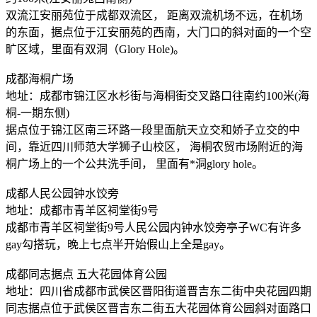
双流江安丽苑位于成都双流区， 距离双流机场不远，在机场
的东面，据点位于江安丽苑的西南，大门口的斜对面的一个空
旷区域，里面有双洞（Glory Hole)。
成都海桐广场
地址：成都市锦江区水杉街与海桐街交叉路口往南约100米(海
桐-一期东侧)
据点位于锦江区南三环路一段里面航天立交和娇子立交的中
间，靠近四川师范大学狮子山校区， 海桐农贸市场附近的海
桐广场上的一个公共洗手间， 里面有*洞glory hole。
成都人民公园钟水饺旁
地址：成都市青羊区祠堂街9号
成都市青羊区祠堂街9号人民公园内钟水饺旁亭子WC有许多
gay勾搭玩，晚上七点半开始假山上全是gay。
成都同志据点 五大花园体育公园
地址：四川省成都市武侯区晋阳街道晋吉东二街中央花园四期
同志据点位于武侯区晋吉东二街五大花园体育公园斜对面路口