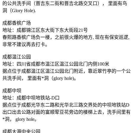
的公共洗手间（晋吉东二街和晋吉北路交叉口）， 里面有鸟
洞（Glory Hole).
成都香槟广场
地址：成都锦江区东大街下东大街段21号
春熙路香槟广场负一楼，之前很火爆的地方, 现在有保安巡逻,
非常不建议再去打卡。
成都温江公园
地址：四川省成都市温江区温江公园北门内侧100米
据点位于成都温江区温江公园北门附近，靠近翠竹亭的一个公
共洗手间， 里面有*洞（glory hole)。
成都中坝
地址：成都中坝地铁站-D口
据点位于成都光华东二路和光华北三路交界处的中坝地铁站D
出口出去公路对面的富顺荤豆花旁边的楼梯上去，洗手间里有
*洞， glory hole。
成都大源中央公园