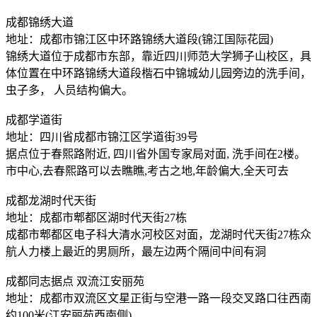
成都锦绣大道
地址：成都市锦江区中环路锦绣大道段(锦江国际花园)
锦绣大道位于成都市东部，靠近四川师范大学狮子山校区，具
体位置在中环路锦绣大道段楷石中锦城幼儿园旁边的洗手间，
虫子多， 人员结构偏大。
成都学道街
地址：四川省成都市锦江区学道街39号
据点位于春熙路附近, 四川省外国专家局对面, 洗手间在2楼。
市中心,去春熙路可以去瞧瞧,考古之地,年龄偏大,全天可去
成都龙湖时代天街
地址：成都市郫都区湖时代天街27栋
成都市郫都区电子科大清水河校区对面，龙湖时代天街27栋众
航人力楼上最近的男厕所，最左边两个隔间中间有洞
成都同志据点 双流江安丽苑
地址：成都市双流区文星正街与空港一路一段交叉路口往西南
约100米(江安丽苑西南侧)