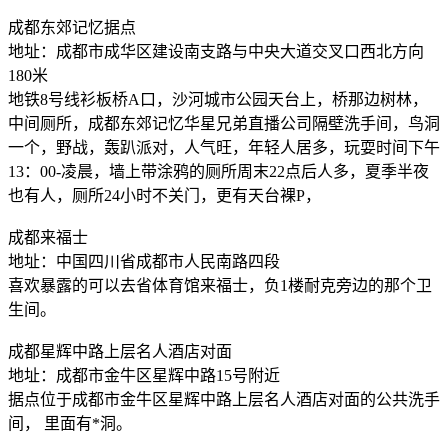
成都东郊记忆据点
地址：成都市成华区建设南支路与中央大道交叉口西北方向
180米
地铁8号线衫板桥A口，沙河城市公园天台上，桥那边树林，
中间厕所，成都东郊记忆华星兄弟直播公司隔壁洗手间，鸟洞
一个，野战，轰趴派对，人气旺，年轻人居多，玩耍时间下午
13：00-凌晨，墙上带涂鸦的厕所周末22点后人多，夏季半夜
也有人，厕所24小时不关门，更有天台裸P，
成都来福士
地址：中国四川省成都市人民南路四段
喜欢暴露的可以去省体育馆来福士，负1楼耐克旁边的那个卫
生间。
成都星辉中路上层名人酒店对面
地址：成都市金牛区星辉中路15号附近
据点位于成都市金牛区星辉中路上层名人酒店对面的公共洗手
间， 里面有*洞。