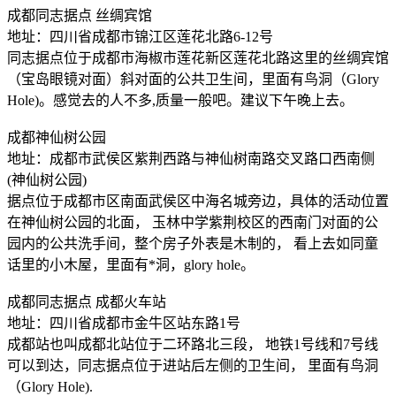
成都同志据点 丝绸宾馆
地址：四川省成都市锦江区莲花北路6-12号
同志据点位于成都市海椒市莲花新区莲花北路这里的丝绸宾馆
（宝岛眼镜对面）斜对面的公共卫生间，里面有鸟洞（Glory
Hole)。感觉去的人不多,质量一般吧。建议下午晚上去。
成都神仙树公园
地址：成都市武侯区紫荆西路与神仙树南路交叉路口西南侧
(神仙树公园)
据点位于成都市区南面武侯区中海名城旁边，具体的活动位置
在神仙树公园的北面， 玉林中学紫荆校区的西南门对面的公
园内的公共洗手间，整个房子外表是木制的， 看上去如同童
话里的小木屋，里面有*洞，glory hole。
成都同志据点 成都火车站
地址：四川省成都市金牛区站东路1号
成都站也叫成都北站位于二环路北三段， 地铁1号线和7号线
可以到达，同志据点位于进站后左侧的卫生间， 里面有鸟洞
（Glory Hole).