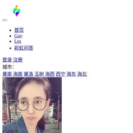
首页
Gay
Les
彩虹问答
登录
注册
城市：
黄南
海南
果洛
玉树
海西
西宁
海东
海北