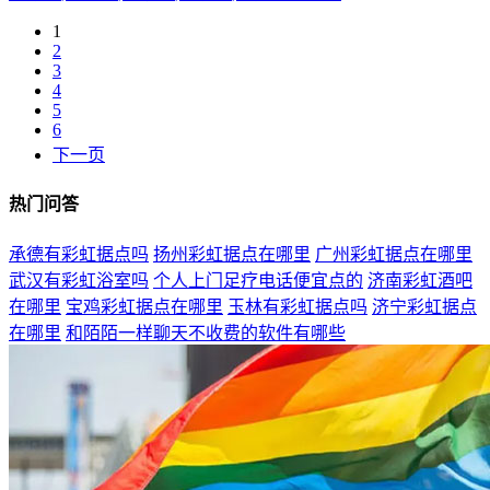
1
2
3
4
5
6
下一页
热门问答
承德有彩虹据点吗
扬州彩虹据点在哪里
广州彩虹据点在哪里
武汉有彩虹浴室吗
个人上门足疗电话便宜点的
济南彩虹酒吧
在哪里
宝鸡彩虹据点在哪里
玉林有彩虹据点吗
济宁彩虹据点
在哪里
和陌陌一样聊天不收费的软件有哪些